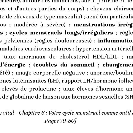
rieure), autour des mamelons, sur la poitrine ou le v
ses et d’autres parties du corps) ; cheveux clairse
 de cheveux de type masculin) ; acné (en particulie
os ; modérée à sévère) ; 
menstruations irrégu
s ; cycles menstruels longs/irréguliers
s pelviennes (règles douloureuses) ; 
inflammatio
 maladies cardiovasculaires ; hypertension artérielle
d’énergie ; troubles du sommeil ; changemen
été)
 ; image corporelle négative ; anorexie/boulimie;
ones lutéinisantes (LH), rapport LH/hormone follic
 élevés de prolactine ; taux élevés d'hormone ant
x de globuline de liaison aux hormones sexuelles (S
 vital - Chapitre 6 : Votre cycle menstruel comme outil d
Pages 79-80]