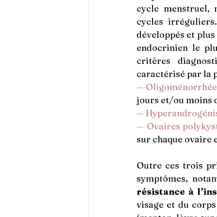
cycle menstruel, 
cycles irrégulier
développés et plus 
endocrinien le pl
critères diagnos
caractérisé par la
— Oligoménorrhée 
jours et/ou moins d
— Hyperandrogén
—
Ovaires polykys
sur chaque ovaire 
Outre ces trois p
résistance à l’in
visage et du corps 