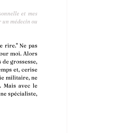
onnelle et mes 
r un médecin ou 
 rire." Ne pas 
our moi. Alors 
 de grossesse, 
mps et, cerise 
e militaire, ne 
 Mais avec le 
e spécialiste, 