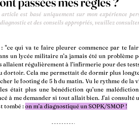
sont passées mes règles ?
 article est basé uniquement sur mon expérience pers
diagnostic et des conseils appropriés, veuillez consulte
: "ce qui va te faire pleurer commence par te faire
ans un lycée militaire n’a jamais été un problème p
llaient régulièrement à l’infirmerie pour des tests
u dortoir. Cela me permettait de dormir plus longte
cher le footing de 5 h du matin. Vu le rythme de la vi
es était plus une bénédiction qu’une malédiction.
é à me demander si tout allait bien. J’ai consulté un
st tombé : 
on m’a diagnostiqué un SOPK/SMOP !