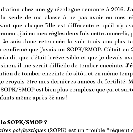
tation chez une gynécologue remonte à 2016. J'ava
is la seule de ma classe à ne pas avoir eu mes règ
nt que chaque fille est différente et qu'il n'y ava
ivement, j'ai eu mes règles deux fois cette année-là, 
 Je suis donc retournée la voir trois ans plus ta
a confirmé que j'avais un SOPK/SMOP. C'était en 201
m'a dit que c'était irréversible et que je devais avo
sinon, il me serait difficile de tomber enceinte. 
J'
tention de tomber enceinte de sitôt, et en même temps,
e croyais être mes dernières années de fertilité. Mais
SOPK/SMOP est bien plus complexe que ça, et surtou
nfants même après 25 ans !
e le SOPK/SMOP ?
ires polykystiques
 (SOPK) est un trouble fréquent q