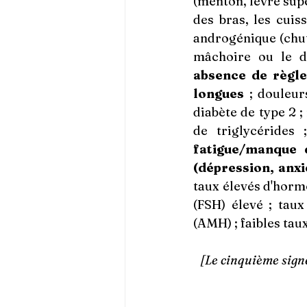
(menton, lèvre supé
des bras, les cuis
androgénique (chute
mâchoire ou le d
absence de règle
longues
 ; douleur
diabète de type 2 ;
fatigue/manque 
(dépression, anxi
taux élevés d'horm
(FSH) élevé ; taux
(AMH) ; faibles tau
[Le cinquième signe