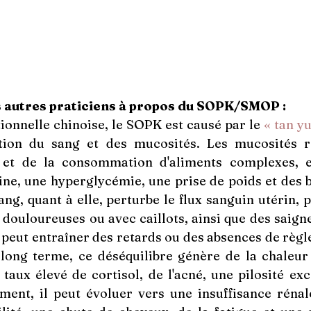
s autres praticiens à propos du SOPK/SMOP :
ionnelle chinoise, le SOPK est causé p
ar le 
« tan yu
tion du sang et des mucosités. Les mucosités ré
le et de la consommation d'aliments complexes, e
line, une hyperglycémie, une prise de poids et des 
ng, quant à elle, perturbe le flux sanguin utérin, 
 douloureuses ou avec caillots, ainsi que des saign
peut entraîner des retards ou des absences de règle
e long terme, ce déséquilibre génère de la chaleur
taux élevé de cortisol, de l'acné, une pilosité exce
ement, il peut évoluer vers une insuffisance rénal