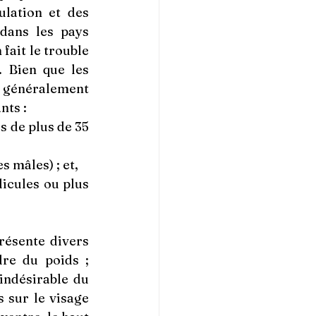
lation et des 
ans les pays 
ait le trouble 
 Bien que les 
généralement 
nts :
 de plus de 35 
 mâles) ; et,
licules ou plus 
ésente divers 
symptômes, notamment : prise de poids/obésité ; difficulté à perdre du poids ; 
indésirable du 
 sur le visage 