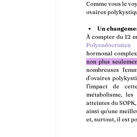
Comme vous le voyez
ovaires polykystiq
Un changemen
À compter du 12 m
Polyendocrinien 
hormonal complexe
non plus seulement
nombreuses femm
d'ovaires polykys
l'impact de cett
métabolisme, les 
atteintes du SOPK, 
ainsi qu'une meill
et, surtout, il est p