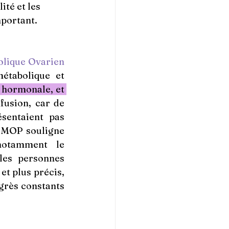
té et les 
mportant.
Syndrome Métabolique Ovarien 
étabolique et 
n hormonale, et 
fusion, car de 
entaient pas 
SMOP souligne 
notamment le 
les personnes 
t plus précis, 
grès constants 