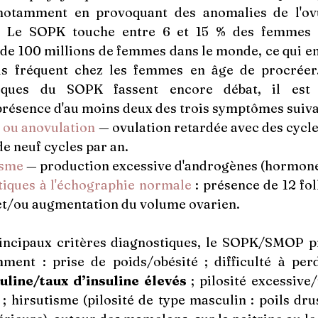
notamment en provoquant des anomalies de l'ovu
s. Le SOPK touche entre 6 et 15 % des femmes d
de 100 millions de femmes dans le monde, ce qui en f
us fréquent chez les femmes en âge de procréer.
tiques du SOPK fassent encore débat, il est 
 présence d'au moins deux des trois symptômes suiva
ou anovulation
 — ovulation retardée avec des cycles
e neuf cycles par an.
isme
 — production excessive d'androgènes (hormones
tiques à l'échographie normale
 : présence de 12 fol
et/ou augmentation du volume ovarien.
rincipaux critères diagnostiques, le SOPK/SMOP pr
suline/taux d’insuline élevés
 ; pilosité excessive/
; hirsutisme (pilosité de type masculin : poils drus