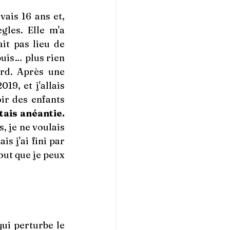
is 16 ans et, 
les. Elle m'a 
it pas lieu de 
puis… plus rien 
rd. Après une 
9, et j'allais 
ir des enfants 
étais anéantie.
 je ne voulais 
 j'ai fini par 
t que je peux 
ui perturbe le 