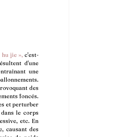
 hu jie »,
 c'est-
sultent d'une 
ntraînant une 
ballonnements. 
provoquant des 
ements foncés. 
s et perturber 
 dans le corps 
ssive, etc. En 
e, causant des 