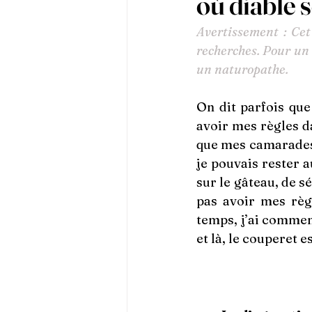
où diable 
Avertissement : Cet
recherches. Pour un 
un naturopathe.
On dit parfois que 
avoir mes règles d
que mes camarades a
je pouvais rester a
sur le gâteau, de sé
pas avoir mes règl
temps, j’ai commenc
et là, le couperet e