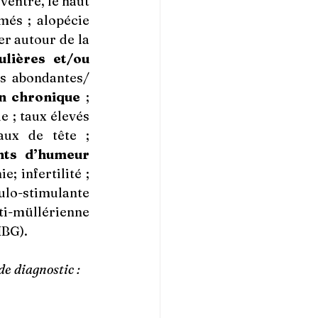
entre, le haut 
més ; alopécie 
r autour de la 
lières et/ou 
 ; règles abondantes/ 
n chronique
 ; 
 ; taux élevés 
de triglycérides ; taux anormaux de cholestérol HDL/LDL ; maux de tête ; 
ts d’humeur 
 infertilité ; 
ulo-stimulante 
i-müllérienne 
HBG).
e diagnostic : 