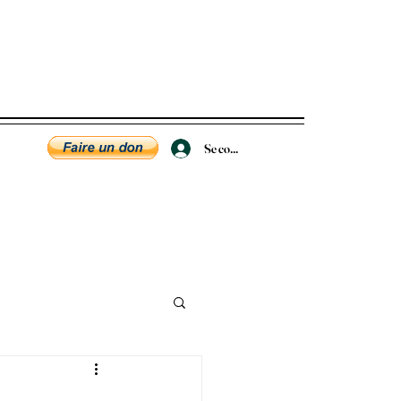
Se connecter
lations
entre nous