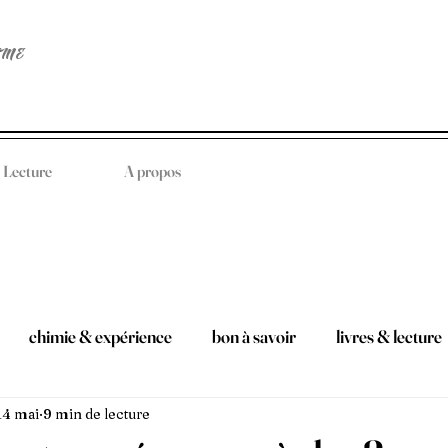
EME
Lecture
A propos
chimie & expérience
bon à savoir
livres & lecture
14 mai
9 min de lecture
 & bien-être
édition spéciale
#iiaskyou
amour & re