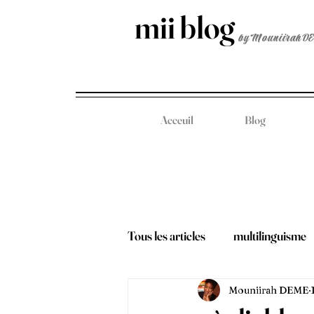
mii blog
by Mouniirah D
Acceuil
Blog
Tous les articles
multilinguisme
Mouniirah DEME
voyages & découvertes
vie